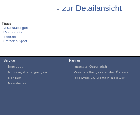
zur Detailansicht
Tipps:
Veranstaltungen
Restaurants
Inserate
Freizeit & Sport
Service
Partner
Impressum
Inserate Österreich
Nutzungsbedingungen
Veranstaltungskalender Österreich
Kontakt
RootWeb.EU Domain Netzwerk
Newsletter