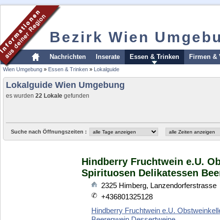
Bezirk Wien Umgeb
Nachrichten
Inserate
Essen & Trinken
Firmen & 
Wien Umgebung
»
Essen & Trinken
»
Lokalguide
Lokalguide Wien Umgebung
es wurden
22 Lokale
gefunden
Suche nach Öffnungszeiten :
Hindberry Fruchtwein e.U. Ob
Spirituosen Delikatessen Be
2325
Himberg
,
Lanzendorferstrasse
+436801325128
Hindberry Fruchtwein e.U. Obstweinkell
Beerenwein Dessertweine