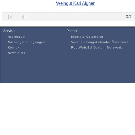
Weingut Karl Aigner
(1/3)
Service
Partner
Impressum
Inserate Österreich
Nutzungsbedingungen
Veranstaltungskalender Österreich
Kontakt
RootWeb.EU Domain Netzwerk
Newsletter