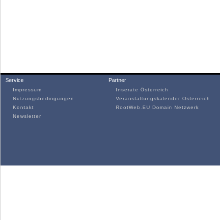
Service
Partner
Impressum
Inserate Österreich
Nutzungsbedingungen
Veranstaltungskalender Österreich
Kontakt
RootWeb.EU Domain Netzwerk
Newsletter