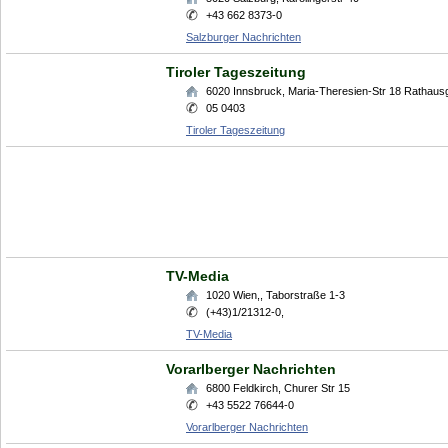
+43 662 8373-0
Salzburger Nachrichten
Tiroler Tageszeitung
6020
Innsbruck
,
Maria-Theresien-Str 18 Rathausg
05 0403
Tiroler Tageszeitung
TV-Media
1020
Wien,
,
Taborstraße 1-3
(+43)1/21312-0,
TV-Media
Vorarlberger Nachrichten
6800
Feldkirch
,
Churer Str 15
+43 5522 76644-0
Vorarlberger Nachrichten