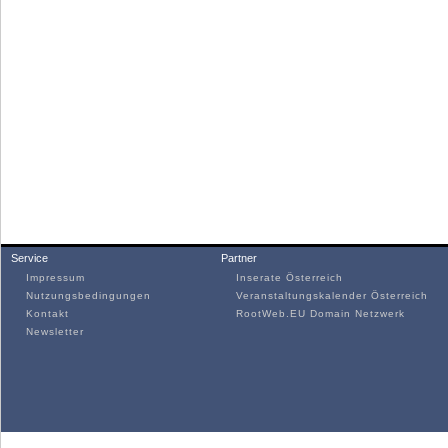
Service
Partner
Impressum
Inserate Österreich
Nutzungsbedingungen
Veranstaltungskalender Österreich
Kontakt
RootWeb.EU Domain Netzwerk
Newsletter