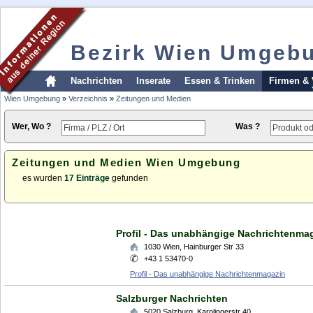
Bezirk Wien Umgeb
Nachrichten
Inserate
Essen & Trinken
Firmen & 
Wien Umgebung
»
Verzeichnis
»
Zeitungen und Medien
Wer, Wo ?
Was ?
Zeitungen und Medien Wien Umgebung
es wurden
17 Einträge
gefunden
Profil - Das unabhängige Nachrichtenma
1030
Wien
,
Hainburger Str 33
+43 1 53470-0
Profil - Das unabhängige Nachrichtenmagazin
Salzburger Nachrichten
5020
Salzburg
,
Karolingerstr 40