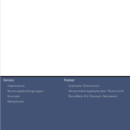
Service
Partner
Impressum
Inserate Österreich
Nutzungsbedingungen
Veranstaltungskalender Österreich
Kontakt
RootWeb.EU Domain Netzwerk
Newsletter