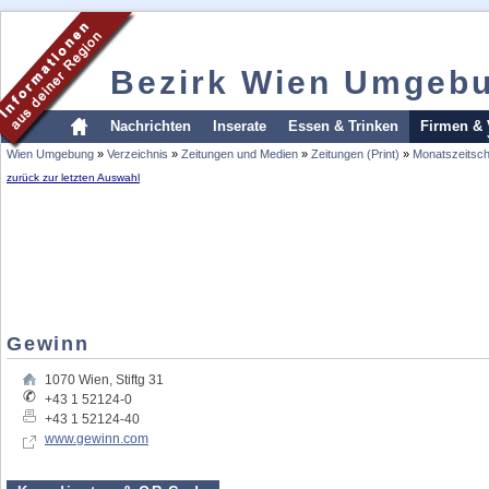
Bezirk Wien Umgeb
Nachrichten
Inserate
Essen & Trinken
Firmen & 
Wien Umgebung
»
Verzeichnis
»
Zeitungen und Medien
»
Zeitungen (Print)
»
Monatszeitsch
zurück zur letzten Auswahl
Gewinn
1070
Wien
,
Stiftg 31
+43 1 52124-0
+43 1 52124-40
www.gewinn.com