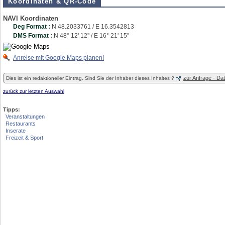
Koordinaten & QR-Code
NAVI Koordinaten
Deg Format :
N
48.2033761
/ E
16.3542813
DMS Format :
N 48° 12' 12'' / E 16° 21' 15''
Anreise mit Google Maps planen!
zur Anfrage - D
Dies ist ein redaktioneller Eintrag. Sind Sie der Inhaber dieses Inhaltes ?
zurück zur letzten Auswahl
Tipps:
Veranstaltungen
Restaurants
Inserate
Freizeit & Sport