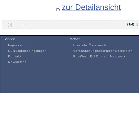
zur Detailansicht
2
(1/4)
Service
Partner
Impressum
Inserate Österreich
Nutzungsbedingungen
Veranstaltungskalender Österreich
Kontakt
RootWeb.EU Domain Netzwerk
Newsletter