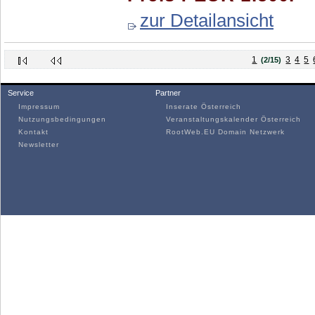
zur Detailansicht
1
3
4
5
(2/15)
Service
Partner
Impressum
Inserate Österreich
Nutzungsbedingungen
Veranstaltungskalender Österreich
Kontakt
RootWeb.EU Domain Netzwerk
Newsletter