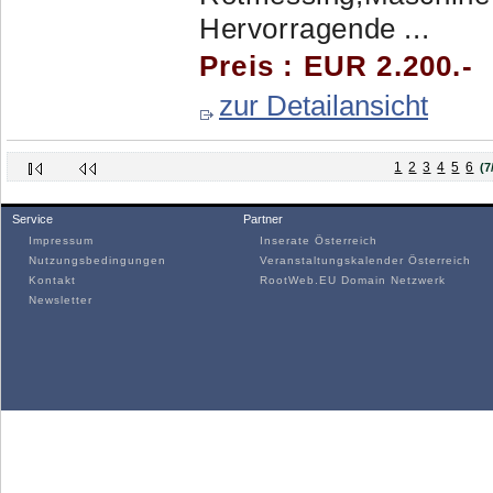
Hervorragende ...
Preis : EUR 2.200.-
zur Detailansicht
1
2
3
4
5
6
(7
Service
Partner
Impressum
Inserate Österreich
Nutzungsbedingungen
Veranstaltungskalender Österreich
Kontakt
RootWeb.EU Domain Netzwerk
Newsletter