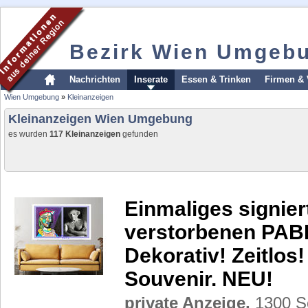
Bezirk Wien Umgeb
Nachrichten
Inserate
Essen & Trinken
Firmen & 
Wien Umgebung
»
Kleinanzeigen
Kleinanzeigen Wien Umgebung
es wurden
117 Kleinanzeigen
gefunden
Einmaliges signie
verstorbenen PAB
Dekorativ! Zeitlo
Souvenir. NEU!
private Anzeige,
1300 Sc